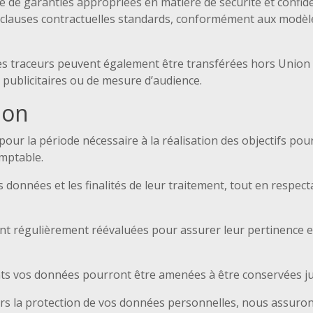
e de garanties appropriées en matière de sécurité et confide
clauses contractuelles standards, conformément aux modèle
res traceurs peuvent également être transférées hors Unio
s publicitaires ou de mesure d’audience.
ion
ur la période nécessaire à la réalisation des objectifs pour 
omptable.
 données et les finalités de leur traitement, tout en respect
t régulièrement réévaluées pour assurer leur pertinence et
nts vos données pourront être amenées à être conservées ju
s la protection de vos données personnelles, nous assur